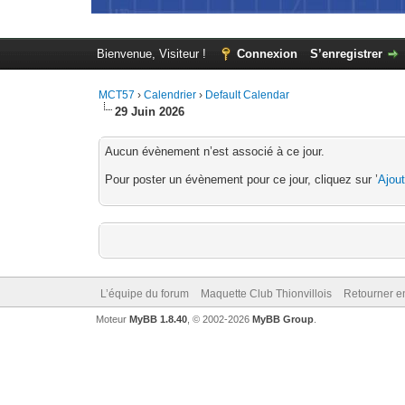
Bienvenue, Visiteur !
Connexion
S’enregistrer
MCT57
›
Calendrier
›
Default Calendar
29 Juin 2026
Aucun évènement n’est associé à ce jour.
Pour poster un évènement pour ce jour, cliquez sur ’
Ajou
L’équipe du forum
Maquette Club Thionvillois
Retourner e
Moteur
MyBB 1.8.40
, © 2002-2026
MyBB Group
.