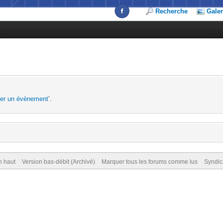
Recherche
Galer
ter un évènement
’.
n haut
Version bas-débit (Archivé)
Marquer tous les forums comme lus
Syndic