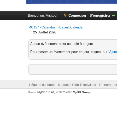
Bienvenue, Visiteur !
Connexion
S’enregistrer
MCT57
›
Calendrier
›
Default Calendar
25 Juillet 2026
Aucun évènement n’est associé à ce jour.
Pour poster un évènement pour ce jour, cliquez sur ’
Ajou
L’équipe du forum
Maquette Club Thionvillois
Retourner e
Moteur
MyBB 1.8.40
, © 2002-2026
MyBB Group
.