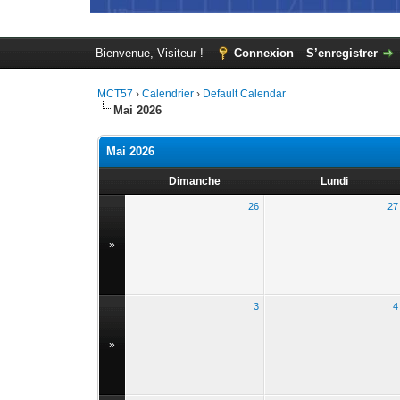
Bienvenue, Visiteur !
Connexion
S’enregistrer
MCT57
›
Calendrier
›
Default Calendar
Mai 2026
Mai 2026
Dimanche
Lundi
26
27
»
3
4
»