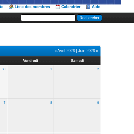
ie
Liste des membres
Calendrier
Aide
« Avril 2026
|
Juin 2026 »
Vendredi
Samedi
30
1
2
7
8
9