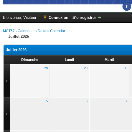
Bienvenue, Visiteur !
Connexion
S’enregistrer
MCT57
›
Calendrier
›
Default Calendar
Juillet 2026
Juillet 2026
Dimanche
Lundi
Mardi
28
29
30
»
5
6
7
»