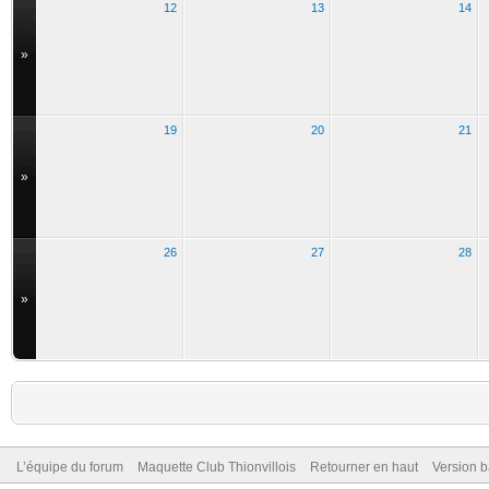
12
13
14
»
19
20
21
»
26
27
28
»
L’équipe du forum
Maquette Club Thionvillois
Retourner en haut
Version b