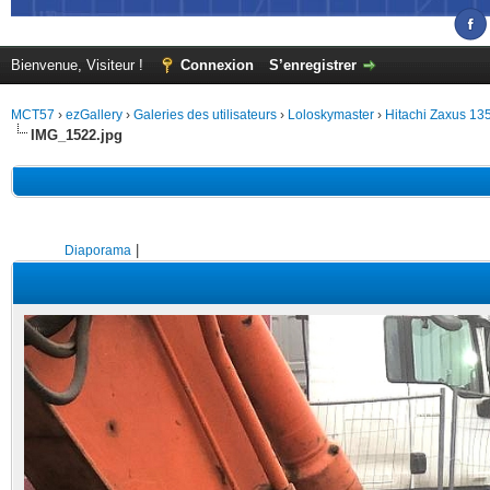
Bienvenue, Visiteur !
Connexion
S’enregistrer
MCT57
›
ezGallery
›
Galeries des utilisateurs
›
Loloskymaster
›
Hitachi Zaxus 1
IMG_1522.jpg
|
Diaporama