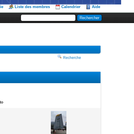
ie
Liste des membres
Calendrier
Aide
Recherche
to