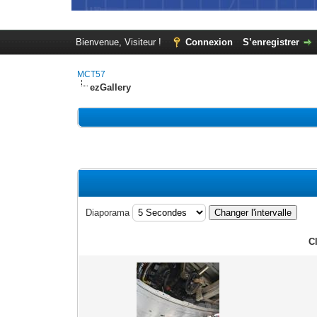
Bienvenue, Visiteur !
Connexion
S’enregistrer
MCT57
ezGallery
Diaporama
C