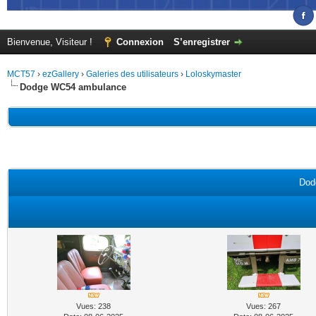
Bienvenue, Visiteur !
Connexion
S’enregistrer
MCT57
›
ezGallery
›
Galeries des utilisateurs
›
Loloskymaster
Dodge WC54 ambulance
Dod
Vues: 238
Vues: 267