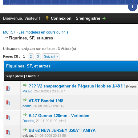
Bienvenue, Visiteur !
Connexion
S’enregistrer
MCT57
›
Les modèles en cours ou finis
Figurines, SF, et autres
Utilisateurs naviguant sur ce forum : 3 Visiteur(s)
Pages (3) :
1
2
3
Suivant »
Figurines, SF, et autres
Sujet
[
desc
]
/
Auteur
??? V2 snapstogether de Pégasus Hobbies 1/48 !!!
(Pages 
0 Votes - 0 sur 5 en moyenne
1
2
3
4
5
Mikato
,
25-10-2011 23:10:07
AT-ST Bandai 1/48
0 Votes - 0 sur 5 en moyenne
1
2
3
4
5
admin
,
26-08-2017 00:01:42
B-17 Gunner 120mm - Verlinden
0 Votes - 0 sur 5 en moyenne
1
2
3
4
5
Doudou
,
21-11-2011 20:14:41
BB-62 NEW JERSEY 350Â° TAMIYA
0 Votes - 0 sur 5 en moyenne
1
2
3
4
5
sylvain,
24-03-2009 20:18:59