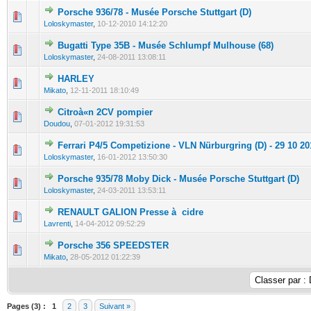
Porsche 936/78 - Musée Porsche Stuttgart (D)
0 Votes - 0 sur 5 en moyenne
1
2
3
4
5
Loloskymaster
,
10-12-2010 14:12:20
Bugatti Type 35B - Musée Schlumpf Mulhouse (68)
0 Votes - 0 sur 5 en moyenne
1
2
3
4
5
Loloskymaster
,
24-08-2011 13:08:11
HARLEY
0 Votes - 0 sur 5 en moyenne
1
2
3
4
5
Mikato
,
12-11-2011 18:10:49
Citroà«n 2CV pompier
0 Votes - 0 sur 5 en moyenne
1
2
3
4
5
Doudou
,
07-01-2012 19:31:53
Ferrari P4/5 Competizione - VLN Nürburgring (D) - 29 10 20
0 Votes - 0 sur 5 en moyenne
1
2
3
4
5
Loloskymaster
,
16-01-2012 13:50:30
Porsche 935/78 Moby Dick - Musée Porsche Stuttgart (D)
0 Votes - 0 sur 5 en moyenne
1
2
3
4
5
Loloskymaster
,
24-03-2011 13:53:11
RENAULT GALION Presse à cidre
0 Votes - 0 sur 5 en moyenne
1
2
3
4
5
Lavrenti
,
14-04-2012 09:52:29
Porsche 356 SPEEDSTER
0 Votes - 0 sur 5 en moyenne
1
2
3
4
5
Mikato
,
28-05-2012 01:22:39
Pages (3) :
1
2
3
Suivant »