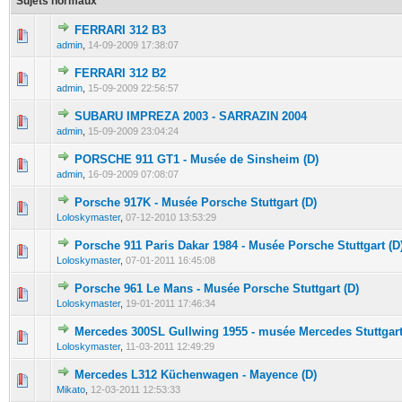
Sujets normaux
FERRARI 312 B3
0 Votes - 0 sur 5 en moyenne
1
2
3
4
5
admin
,
14-09-2009 17:38:07
FERRARI 312 B2
0 Votes - 0 sur 5 en moyenne
1
2
3
4
5
admin
,
15-09-2009 22:56:57
SUBARU IMPREZA 2003 - SARRAZIN 2004
0 Votes - 0 sur 5 en moyenne
1
2
3
4
5
admin
,
15-09-2009 23:04:24
PORSCHE 911 GT1 - Musée de Sinsheim (D)
0 Votes - 0 sur 5 en moyenne
1
2
3
4
5
admin
,
16-09-2009 07:08:07
Porsche 917K - Musée Porsche Stuttgart (D)
0 Votes - 0 sur 5 en moyenne
1
2
3
4
5
Loloskymaster
,
07-12-2010 13:53:29
Porsche 911 Paris Dakar 1984 - Musée Porsche Stuttgart (D
0 Votes - 0 sur 5 en moyenne
1
2
3
4
5
Loloskymaster
,
07-01-2011 16:45:08
Porsche 961 Le Mans - Musée Porsche Stuttgart (D)
0 Votes - 0 sur 5 en moyenne
1
2
3
4
5
Loloskymaster
,
19-01-2011 17:46:34
Mercedes 300SL Gullwing 1955 - musée Mercedes Stuttgart
0 Votes - 0 sur 5 en moyenne
1
2
3
4
5
Loloskymaster
,
11-03-2011 12:49:29
Mercedes L312 Küchenwagen - Mayence (D)
0 Votes - 0 sur 5 en moyenne
1
2
3
4
5
Mikato
,
12-03-2011 12:53:33