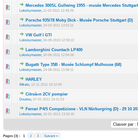
Mercedes 300SL Gullwing 1955 - musée Mercedes Stuttgart
0 Votes - 0 sur 5 en moyenne
1
2
3
4
5
Loloskymaster
,
11-03-2011 12:49:29
Porsche 935/78 Moby Dick - Musée Porsche Stuttgart (D)
0 Votes - 0 sur 5 en moyenne
1
2
3
4
5
Loloskymaster
,
24-03-2011 13:53:11
VW Golf I GTI
0 Votes - 0 sur 5 en moyenne
1
2
3
4
5
Loloskymaster
,
26-08-2019 12:59:22
Lamborghini Countach LP400
0 Votes - 0 sur 5 en moyenne
1
2
3
4
5
Loloskymaster
,
30-06-2011 12:56:06
Bugatti Type 35B - Musée Schlumpf Mulhouse (68)
0 Votes - 0 sur 5 en moyenne
1
2
3
4
5
Loloskymaster
,
24-08-2011 13:08:11
HARLEY
0 Votes - 0 sur 5 en moyenne
1
2
3
4
5
Mikato
,
12-11-2011 18:10:49
Citroà«n 2CV pompier
0 Votes - 0 sur 5 en moyenne
1
2
3
4
5
Doudou
,
07-01-2012 19:31:53
Ferrari P4/5 Competizione - VLN Nürburgring (D) - 29 10 20
0 Votes - 0 sur 5 en moyenne
1
2
3
4
5
Loloskymaster
,
16-01-2012 13:50:30
Pages (3) :
1
2
3
Suivant »