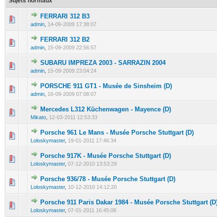
Sujets normaux
FERRARI 312 B3
0 Votes - 0 sur 5 en moyenne
1
2
3
4
5
admin
,
14-09-2009 17:38:07
FERRARI 312 B2
0 Votes - 0 sur 5 en moyenne
1
2
3
4
5
admin
,
15-09-2009 22:56:57
SUBARU IMPREZA 2003 - SARRAZIN 2004
0 Votes - 0 sur 5 en moyenne
1
2
3
4
5
admin
,
15-09-2009 23:04:24
PORSCHE 911 GT1 - Musée de Sinsheim (D)
0 Votes - 0 sur 5 en moyenne
1
2
3
4
5
admin
,
16-09-2009 07:08:07
Mercedes L312 Küchenwagen - Mayence (D)
0 Votes - 0 sur 5 en moyenne
1
2
3
4
5
Mikato
,
12-03-2011 12:53:33
Porsche 961 Le Mans - Musée Porsche Stuttgart (D)
0 Votes - 0 sur 5 en moyenne
1
2
3
4
5
Loloskymaster
,
19-01-2011 17:46:34
Porsche 917K - Musée Porsche Stuttgart (D)
0 Votes - 0 sur 5 en moyenne
1
2
3
4
5
Loloskymaster
,
07-12-2010 13:53:29
Porsche 936/78 - Musée Porsche Stuttgart (D)
0 Votes - 0 sur 5 en moyenne
1
2
3
4
5
Loloskymaster
,
10-12-2010 14:12:20
Porsche 911 Paris Dakar 1984 - Musée Porsche Stuttgart (D
0 Votes - 0 sur 5 en moyenne
1
2
3
4
5
Loloskymaster
,
07-01-2011 16:45:08