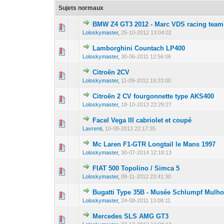
Sujets normaux
BMW Z4 GT3 2012 - Marc VDS racing team
0 Votes - 0 sur 5
1
Loloskymaster
,
25-10-2012 13:04:02
Lamborghini Countach LP400
0 Votes - 0 sur 5
1
Loloskymaster
,
30-06-2011 12:56:06
Citroën 2CV
0 Votes - 0 sur 5
1
Loloskymaster
,
11-09-2012 19:33:00
Citroën 2 CV fourgonnette type AKS400
0 Votes - 0 sur 5
1
Loloskymaster
,
18-10-2013 22:29:27
Facel Vega III cabriolet et coupé
0 Votes - 0 sur 5
1
Lavrenti
,
10-08-2013 22:17:35
Mc Laren F1-GTR Longtail le Mans 1997
0 Votes - 0 sur 5
1
Loloskymaster
,
30-07-2014 12:18:13
FIAT 500 Topolino / Simca 5
0 Votes - 0 sur 5
1
Loloskymaster
,
08-11-2012 23:41:30
Bugatti Type 35B - Musée Schlumpf Mulho
0 Votes - 0 sur 5
1
Loloskymaster
,
24-08-2011 13:08:11
Mercedes SLS AMG GT3
0 Votes - 0 sur 5
1