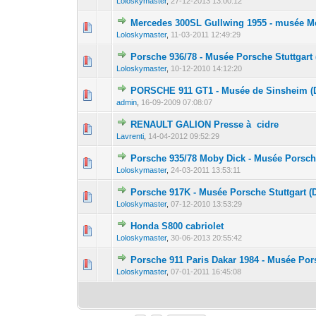
Loloskymaster
,
27-12-2013 13:00:12
Mercedes 300SL Gullwing 1955 - musée Mer
0 Votes - 0 sur 5
1
Loloskymaster
,
11-03-2011 12:49:29
Porsche 936/78 - Musée Porsche Stuttgart 
0 Votes - 0 sur 5
1
Loloskymaster
,
10-12-2010 14:12:20
PORSCHE 911 GT1 - Musée de Sinsheim (
0 Votes - 0 sur 5
1
admin
,
16-09-2009 07:08:07
RENAULT GALION Presse à cidre
0 Votes - 0 sur 5
1
Lavrenti
,
14-04-2012 09:52:29
Porsche 935/78 Moby Dick - Musée Porsche
0 Votes - 0 sur 5
1
Loloskymaster
,
24-03-2011 13:53:11
Porsche 917K - Musée Porsche Stuttgart (
0 Votes - 0 sur 5
1
Loloskymaster
,
07-12-2010 13:53:29
Honda S800 cabriolet
0 Votes - 0 sur 5
1
Loloskymaster
,
30-06-2013 20:55:42
Porsche 911 Paris Dakar 1984 - Musée Pors
0 Votes - 0 sur 5
1
Loloskymaster
,
07-01-2011 16:45:08