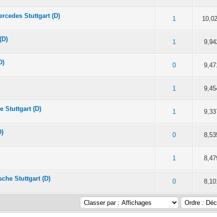
cedes Stuttgart (D)
 en moyenne
2
3
4
5
1
10,0
(D)
 en moyenne
2
3
4
5
1
9,94
D)
 en moyenne
2
3
4
5
0
9,47
 en moyenne
2
3
4
5
1
9,45
 Stuttgart (D)
 en moyenne
2
3
4
5
1
9,33
D)
 en moyenne
2
3
4
5
0
8,53
 en moyenne
2
3
4
5
1
8,47
che Stuttgart (D)
 en moyenne
2
3
4
5
0
8,10