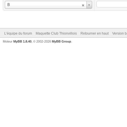
Utilisateur
B
L’équipe du forum
Maquette Club Thionvillois
Retourner en haut
Version b
Moteur
MyBB 1.8.40
, © 2002-2026
MyBB Group
.