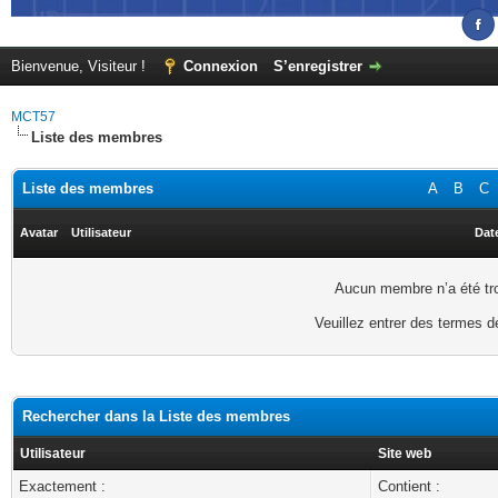
Bienvenue, Visiteur !
Connexion
S’enregistrer
MCT57
Liste des membres
Liste des membres
A
B
C
Avatar
Utilisateur
Date
Aucun membre n’a été trou
Veuillez entrer des termes d
Rechercher dans la Liste des membres
Utilisateur
Site web
Exactement :
Contient :