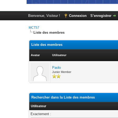
Bienvenue, Visiteur !
Connexion
S’enregistrer
MCT57
Liste des membres
Liste des membres
Avatar
Utilisateur
Paolo
Junior Member
Rechercher dans la Liste des membres
Utilisateur
Exactement :