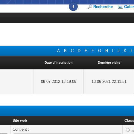
Recherche
Galer
A
B
C
D
E
F
G
H
I
J
K
L
Date d’inscription
Dernière visite
09-07-2012 13:19:09
13-06-2021 22:11:51
Site web
Class
Contient :
o