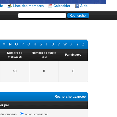
ie
Liste des membres
Calendrier
Aide
M
N
O
P
Q
R
S
T
U
V
W
X
Y
Z
Nombre de
Nombre de sujets
Parrainages
messages
[
asc
]
40
0
0
Recherche avancée
er par
rdre croissant
ordre décroissant