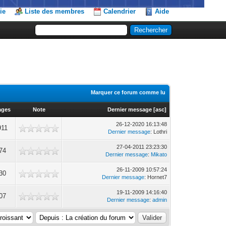
ie
Liste des membres
Calendrier
Aide
Marquer ce forum comme lu
ages
Note
Dernier message
[
asc
]
26-12-2020 16:13:48
911
Dernier message
: Lothri
27-04-2011 23:23:30
74
Dernier message
:
Mikato
26-11-2009 10:57:24
30
Dernier message
: Hornet7
19-11-2009 14:16:40
07
Dernier message
:
admin