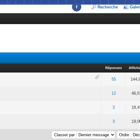
Recherche
Galer
Réponses
Affich
5 en moyenne
2
3
4
5
55
144,
5 en moyenne
2
3
4
5
12
46,0
5 en moyenne
2
3
4
5
3
18,4
5 en moyenne
2
3
4
5
3
19,0