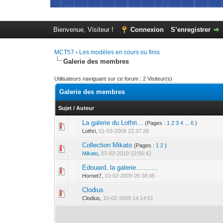
Bienvenue, Visiteur !
Connexion
S’enregistrer
MCT57
›
Les modèles en cours ou finis
Galerie des membres
Utilisateurs naviguant sur ce forum : 2 Visiteur(s)
Galerie des membres
Sujet
/
Auteur
La galerie du Lothri...
(Pages :
1
2
3
4
...
6
)
0 Votes - 0 sur 
1
Lothri,
01-03-2009 22:37:26
Collection Mikato
(Pages :
1
2
)
0 Votes - 0 sur 
1
Mikato
,
07-02-2010 12:00:42
Edouard, la galerie...........
0 Votes - 0 sur 
1
Hornet7,
10-02-2009 09:38:45
Clodius
0 Votes - 0 sur 
1
Clodius,
10-02-2009 14:14:51