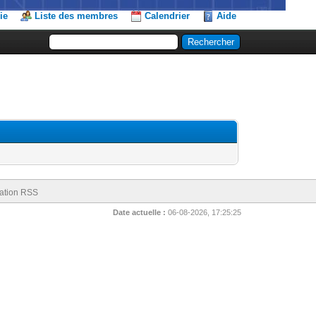
ie
Liste des membres
Calendrier
Aide
ation RSS
Date actuelle :
06-08-2026, 17:25:25