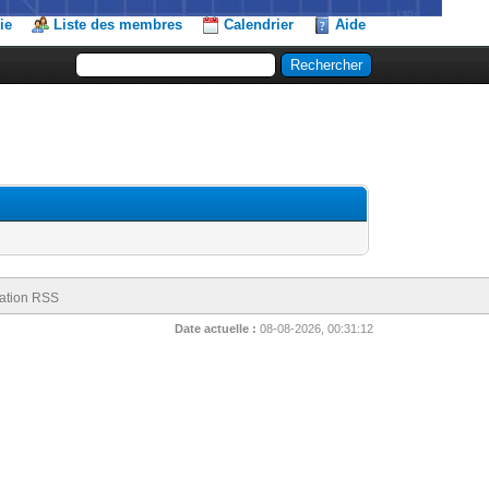
ie
Liste des membres
Calendrier
Aide
ation RSS
Date actuelle :
08-08-2026, 00:31:12