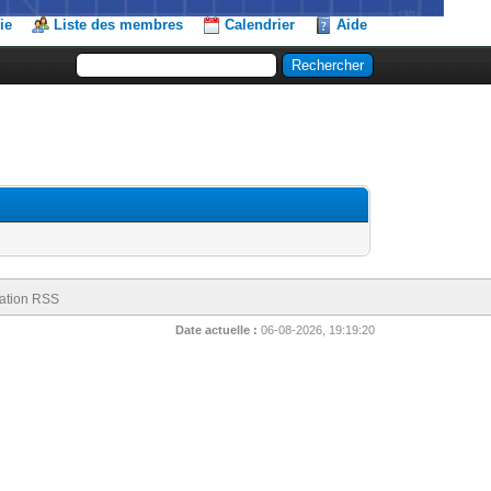
ie
Liste des membres
Calendrier
Aide
ation RSS
Date actuelle :
06-08-2026, 19:19:20