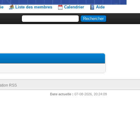
ie
Liste des membres
Calendrier
Aide
ation RSS
Date actuelle :
07-08-2026, 20:24:09