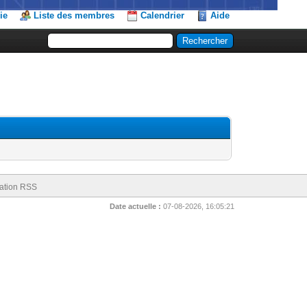
ie
Liste des membres
Calendrier
Aide
ation RSS
Date actuelle :
07-08-2026, 16:05:21