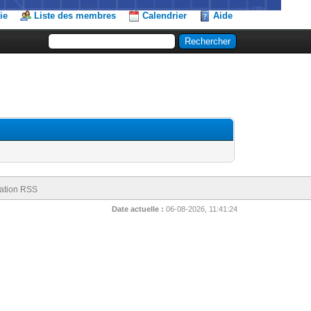
ie
Liste des membres
Calendrier
Aide
ation RSS
Date actuelle :
06-08-2026, 11:41:24