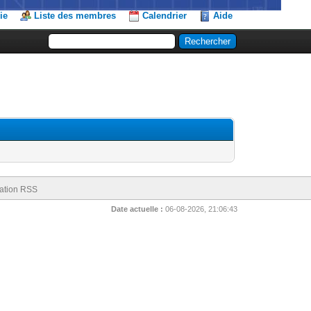
ie
Liste des membres
Calendrier
Aide
ation RSS
Date actuelle :
06-08-2026, 21:06:43