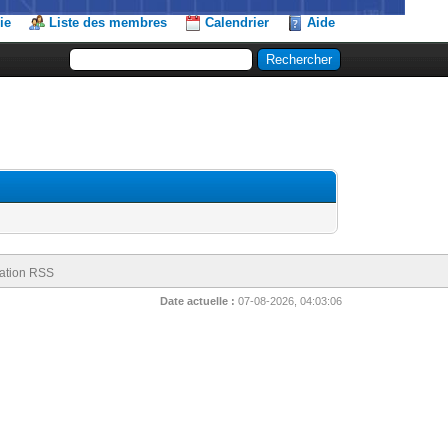
ie
Liste des membres
Calendrier
Aide
ation RSS
Date actuelle :
07-08-2026, 04:03:06