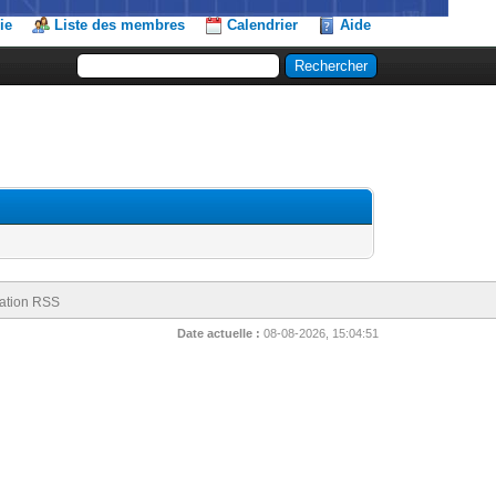
ie
Liste des membres
Calendrier
Aide
ation RSS
Date actuelle :
08-08-2026, 15:04:51