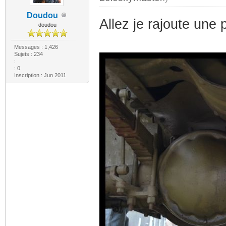
Doudou
Allez je rajoute une p
doudou
Messages : 1,426
Sujets : 234
:
: 0
Inscription : Jun 2011