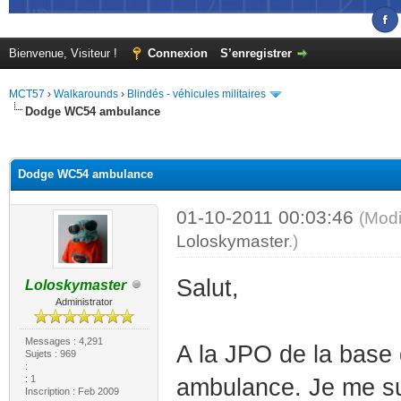
Bienvenue, Visiteur !
Connexion
S’enregistrer
MCT57
›
Walkarounds
›
Blindés - véhicules militaires
Dodge WC54 ambulance
(s))
Dodge WC54 ambulance
01-10-2011 00:03:46
(Modi
Loloskymaster
.)
Salut,
Loloskymaster
Administrator
Messages : 4,291
A la JPO de la base
Sujets : 969
:
: 1
ambulance. Je me suis
Inscription : Feb 2009