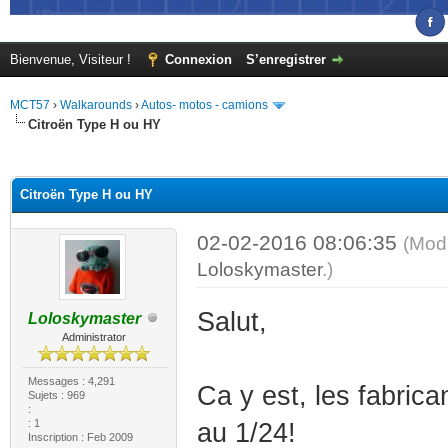
Bienvenue, Visiteur !
Connexion
S’enregistrer
MCT57
›
Walkarounds
›
Autos- motos - camions
Citroën Type H ou HY
(s))
Citroën Type H ou HY
02-02-2016 08:06:35
(Modi
Loloskymaster
.)
Salut,
Loloskymaster
Administrator
Messages : 4,291
Ca y est, les fabric
Sujets : 969
:
: 1
au 1/24!
Inscription : Feb 2009