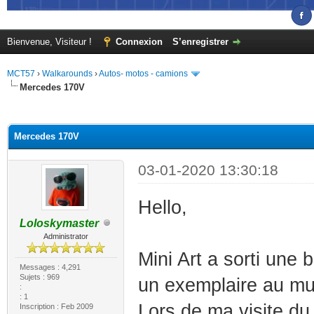
Bienvenue, Visiteur !
Connexion
S’enregistrer
MCT57
›
Walkarounds
›
Autos- motos - camions
Mercedes 170V
(s))
Mercedes 170V
03-01-2020 13:30:18
Hello,
Loloskymaster
Administrator
Mini Art a sorti une 
Messages : 4,291
Sujets : 969
un exemplaire au mu
:
: 1
Lors de ma visite du
Inscription : Feb 2009