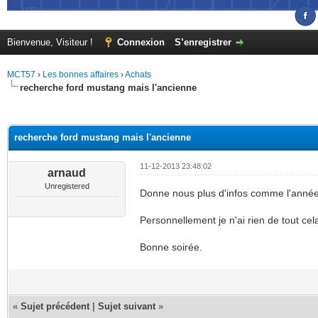
Bienvenue, Visiteur !
Connexion
S’enregistrer
MCT57
›
Les bonnes affaires
›
Achats
recherche ford mustang mais l'ancienne
(s))
recherche ford mustang mais l'ancienne
11-12-2013 23:48:02
arnaud
Unregistered
Donne nous plus d'infos comme l'année
Personnellement je n'ai rien de tout cel
Bonne soirée.
«
Sujet précédent
|
Sujet suivant
»