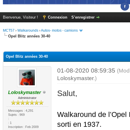
Bienvenue, Visiteur !
Connexion
S’enregistrer
MCT57
›
Walkarounds
›
Autos- motos - camions
Opel Blitz années 30-40
(s))
Opel Blitz années 30-40
01-08-2020 08:59:35
(Modi
Loloskymaster
.)
Salut,
Loloskymaster
Administrator
Messages : 4,291
Walkaround de l'Opel B
Sujets : 969
:
sorti en 1937.
: 1
Inscription : Feb 2009