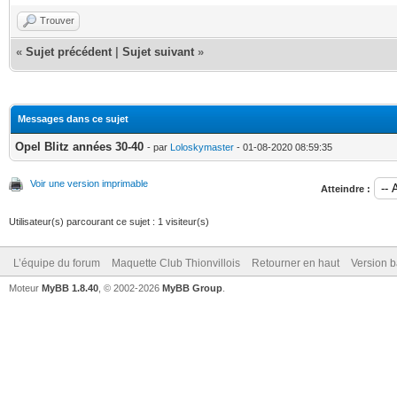
Trouver
«
Sujet précédent
|
Sujet suivant
»
Messages dans ce sujet
Opel Blitz années 30-40
- par
Loloskymaster
- 01-08-2020 08:59:35
Voir une version imprimable
Atteindre :
Utilisateur(s) parcourant ce sujet : 1 visiteur(s)
L’équipe du forum
Maquette Club Thionvillois
Retourner en haut
Version b
Moteur
MyBB 1.8.40
, © 2002-2026
MyBB Group
.