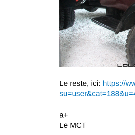
Le reste, ici:
https://w
su=user&cat=188&u=
a+
Le MCT