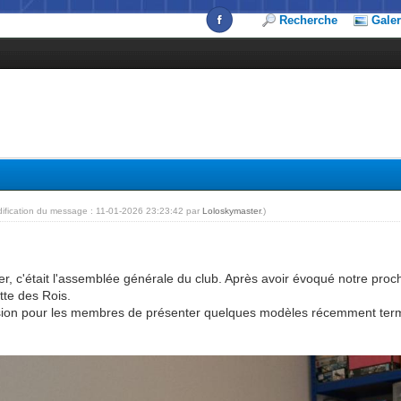
Recherche
Galer
dification du message : 11-01-2026 23:23:42 par
Loloskymaster
.)
er, c'était l'assemblée générale du club. Après avoir évoqué notre pr
tte des Rois.
casion pour les membres de présenter quelques modèles récemment term