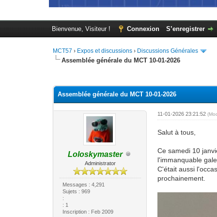
Bienvenue, Visiteur !
Connexion
S’enregistrer
MCT57
›
Expos et discussions
›
Discussions Générales
Assemblée générale du MCT 10-01-2026
Moyenne : 0 (0 vote(s))
1
2
3
4
5
Assemblée générale du MCT 10-01-2026
11-01-2026 23:21:52
(Mo
Salut à tous,
Ce samedi 10 janvi
Loloskymaster
l'immanquable gale
Administrator
C'était aussi l'oc
prochainement.
Messages : 4,291
Sujets : 969
:
: 1
Inscription : Feb 2009