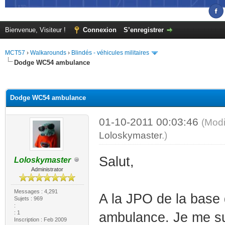
Bienvenue, Visiteur !
Connexion
S’enregistrer
MCT57
›
Walkarounds
›
Blindés - véhicules militaires
Dodge WC54 ambulance
(s))
Dodge WC54 ambulance
01-10-2011 00:03:46
(Modi
Loloskymaster
.)
Salut,
Loloskymaster
Administrator
Messages : 4,291
A la JPO de la base
Sujets : 969
:
: 1
ambulance. Je me suis
Inscription : Feb 2009