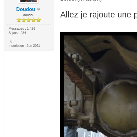
Doudou
Allez je rajoute une p
doudou
Messages : 1,426
Sujets : 234
:
: 0
Inscription : Jun 2011