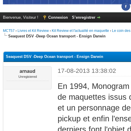
Bienvenue, Visiteur !
Connexion
S’enregistrer
MCT57
›
Livres et Kit Review
›
Kit Review et l'actualité en maquette
›
Le coin des
Seaquest DSV -Deep Ocean transport - Ensign Darwin
(s))
Seaquest DSV -Deep Ocean transport - Ensign Darwin
17-08-2013 13:38:02
arnaud
Unregistered
En 1994, Monogram 
de maquettes issus 
et un personnage de 
pickup et enfin l'en
derniers font l'objet