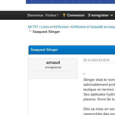
Bienvenue, Visiteur !
Connexion
S’enregistrer
MCT57
›
Livres et Kit Review
›
Kit Review et l'actualité en maq
Seaquest Stinger
Moyenne : 0 (0 vote(s))
1
2
3
4
5
Seaquest Stinger
20-11-2013 23:15:33
arnaud
Unregistered
"
Stinger était le n
admirablement profi
tactique en termes d
Ses aptitudes hydr
plasma- firent de l
Dès sa mise en servi
rapprochée des sous