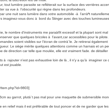
onc la discrétion est de mise.
eur, tout lumière parasite se refléterait sur la surface des verrières acc
er sa vue à l'obscurité qui règne dans les profondeurs.
 par une nuit sans lumière dans votre automobile -à l'arràªt naturelleme
lors imaginez-vous donc à bord du Stinger avec des touches lumineuses 
e, le nombre d'instruments me paraà®t excessif et la plupart sont mal
onserver que quelques bricoles à l'avant,car accessibles pour le pilote.
andes soient visibles sur l'écran de contrà´le. Je retirerai également 
ngueur. Le siège mérite quelques attentions comme un harnais et un peu
e de direction car telle que moulée, elle est vraiment fade. de détailler
ts à rajouter n'est pas exhaustive loin de là , il n'y a qu'à imaginer ce
ut est jouable.
28cm au garrot, plutà´t pas mal pour une maquette de submersible mo
 en relief mais il est préférable de tout poncer et de ne garder que les