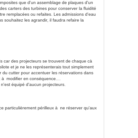
x composites que d'un assemblage de plaques d'un
es carters des turbines pour conserver la fluidité
tre remplacées ou refaites. Les admissions d'eau
ouhaitez les agrandir, il faudra refaire la
ls car des projecteurs se trouvent de chaque cà
pilote et je ne les représenterais tout simplement
r du cutter pour accentuer les réservations dans
st à modifier en conséquence....
 n'est équipé d'aucun projecteurs.
ice particulièrement périlleux à ne réserver qu'aux