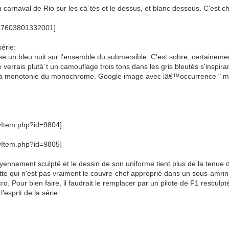
 carnaval de Rio sur les cà´tés et le dessus, et blanc dessous. C'est ch
série:
 un bleu nuit sur l'ensemble du submersible. C'est sobre, certainement
 verrais plutà´t un camouflage trois tons dans les gris bleutés s'inspi
la monotonie du monochrome. Google image avec lâ€™occurrence " mam
oyennement sculpté et le dessin de son uniforme tient plus de la tenue
tte qui n'est pas vraiment le couvre-chef approprié dans un sous-amrin
ro. Pour bien faire, il faudrait le remplacer par un pilote de F1 resculpt
l'esprit de la série.