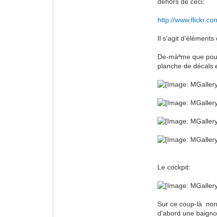
dehors de ceci:
http://www.flickr.
Il s'agit d'élément
De-màªme que pour l
planche de décals e
Le cockpit:
Sur ce coup-là non-
d'abord une baignoi