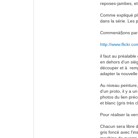
reposes-jambes, et 
Comme expliqué plu
dans la série. Les 
Commenà§ons par l
http://www.flickr.c
il faut au préalabl
en dehors d'un siè
découper et à remp
adapter la nouvelle 
Au niveau peinture,
d'un proto, il y a 
photos du lien préc
et blanc (gris très 
Pour réaliser la ver
Chacun sera libre de
gris foncé avec l'i