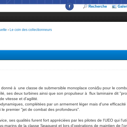
Recherche
Galer
uette
›
Le coin des collectionneurs
om donné à une classe de submersible monoplace conà§u pour le combat
lé, ses deux turbines ainsi que son propulseur à flux laminaire dit "prop
e vitesse et d'agilité.
odynamiques, complétées par un armement léger mais d'une efficacité r
ui le premier "jet de combat des profondeurs".
ce, ses qualités furent fort appréciées par les pilotes de l'UEO qui l'uti
-marins de la classe Seaquest et lors d'opérations de maintien de l'o