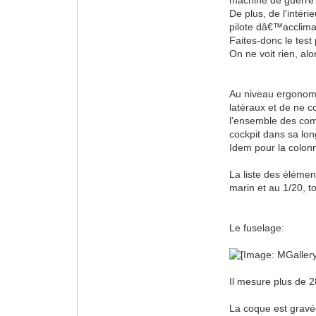
machine de guerre d
De plus, de l'intéri
pilote dâ€™acclimat
Faites-donc le test
On ne voit rien, a
Au niveau ergonomi
latéraux et de ne c
l'ensemble des comm
cockpit dans sa lo
Idem pour la colonn
La liste des élémen
marin et au 1/20, to
Le fuselage:
Il mesure plus de 
La coque est gravée