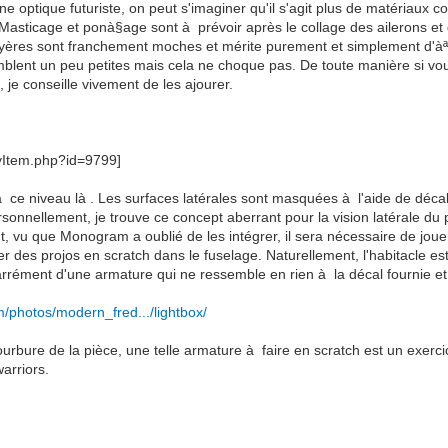
ne optique futuriste, on peut s'imaginer qu'il s'agit plus de matériau
asticage et ponà§age sont à prévoir après le collage des ailerons et d
uyères sont franchement moches et mérite purement et simplement d'àª
lent un peu petites mais cela ne choque pas. De toute manière si vous s
, je conseille vivement de les ajourer.
à ce niveau là . Les surfaces latérales sont masquées à l'aide de déca
rsonnellement, je trouve ce concept aberrant pour la vision latérale du 
, vu que Monogram a oublié de les intégrer, il sera nécessaire de joue
grer des projos en scratch dans le fuselage. Naturellement, l'habitacle e
rrément d'une armature qui ne ressemble en rien à la décal fournie et
om/photos/modern_fred.../lightbox/
courbure de la pièce, une telle armature à faire en scratch est un exerc
warriors.
: