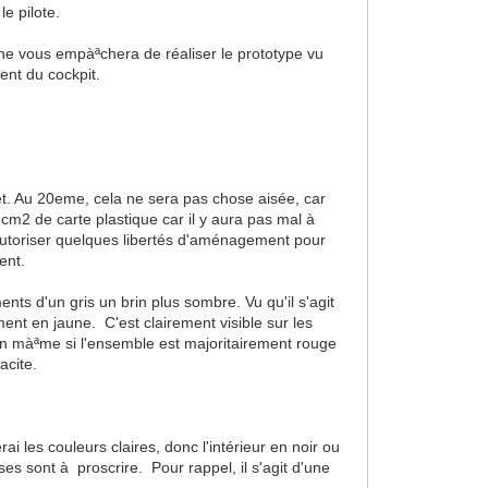
e pilote.
e vous empàªchera de réaliser le prototype vu
ent du cockpit.
uet. Au 20eme, cela ne sera pas chose aisée, car
cm2 de carte plastique car il y aura pas mal à
utoriser quelques libertés d'aménagement pour
ent.
nts d'un gris un brin plus sombre. Vu qu'il s'agit
ent en jaune. C'est clairement visible sur les
ion màªme si l'ensemble est majoritairement rouge
racite.
rai les couleurs claires, donc l'intérieur en noir ou
es sont à proscrire. Pour rappel, il s'agit d'une