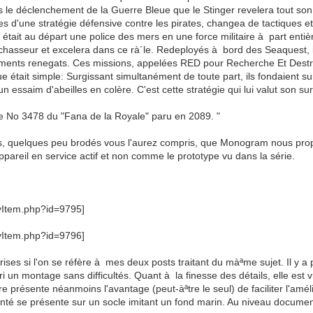
le déclenchement de la Guerre Bleue que le Stinger revelera tout son p
es d'une stratégie défensive contre les pirates, changea de tactiques et
 était au départ une police des mers en une force militaire à part enti
 chasseur et excelera dans ce rà´le. Redeployés à bord des Seaquest, i
¢timents renegats. Ces missions, appelées RED pour Recherche Et Destru
ue était simple: Surgissant simultanément de toute part, ils fondaient su
un essaim d'abeilles en colère. C'est cette stratégie qui lui valut son surn
ie No 3478 du "Fana de la Royale" paru en 2089. "
s, quelques peu brodés vous l'aurez compris, que Monogram nous propos
areil en service actif et non comme le prototype vu dans la série.
prises si l'on se réfère à mes deux posts traitant du màªme sujet. Il y a
i un montage sans difficultés. Quant à la finesse des détails, elle est v
re présente néanmoins l'avantage (peut-àªtre le seul) de faciliter l'améli
nté se présente sur un socle imitant un fond marin. Au niveau documenta