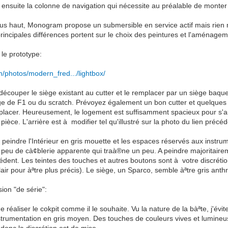
ensuite la colonne de navigation qui nécessite au préalable de monter l
s haut, Monogram propose un submersible en service actif mais rien n
principales différences portent sur le choix des peintures et l'aménagem
e prototype:
om/photos/modern_fred.../lightbox/
e découper le siège existant au cutter et le remplacer par un siège baq
ge de F1 ou du scratch. Prévoyez également un bon cutter et quelques 
lacer. Heureusement, le logement est suffisamment spacieux pour s'a
pièce. L'arrière est à modifier tel qu'illustré sur la photo du lien précéd
 peindre l'Intérieur en gris mouette et les espaces réservés aux instrume
un peu de cà¢blerie apparente qui traà®ne un peu. A peindre majoritairem
édent. Les teintes des touches et autres boutons sont à votre discrét
clair pour àªtre plus précis). Le siège, un Sparco, semble àªtre gris anth
sion "de série":
 réaliser le cokpit comme il le souhaite. Vu la nature de la bàªte, j'évite
nstrumentation en gris moyen. Des touches de couleurs vives et lumineus