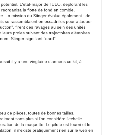
otentiel. L'état-major de l'UEO, déplorant les
 reorganisa la flotte de fond en comble,
ère. La mission du Stinger évolua également : de
ls se rassemblaient en escadrilles pour attaquer
ction", firent des ravages au sein des unités
r leurs proies suivant des trajectoires aléatoires
om, Stinger signifiant "dard".........
ait il y a une vingtaine d'années ce kit, à
 peu de pièces, toutes de bonnes tailles,
raiment sans plus si l'on considère l'echelle
oration de la maquette. Le pilote est fourni et le
tion, il n'existe pratiquement rien sur le web en