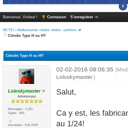
Bienvenue, Visiteur !
Connexion
S’enregistrer
MCT57
›
Walkarounds
›
Autos- motos - camions
Citroën Type H ou HY
(s))
Citroën Type H ou HY
02-02-2016 08:06:35
(Modi
Loloskymaster
.)
Salut,
Loloskymaster
Administrator
Messages : 4,291
Ca y est, les fabric
Sujets : 969
:
: 1
au 1/24!
Inscription : Feb 2009