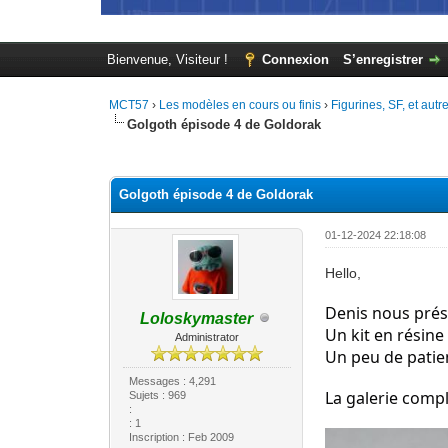
Bienvenue, Visiteur !
Connexion
S’enregistrer
MCT57
›
Les modèles en cours ou finis
›
Figurines, SF, et autr
Golgoth épisode 4 de Goldorak
Moyenne : 0 (0 vote(s))
1
2
3
4
5
Golgoth épisode 4 de Goldorak
01-12-2024 22:18:08
Hello,
Denis nous prés
Loloskymaster
Un kit en résine
Administrator
Un peu de patie
Messages : 4,291
La galerie compl
Sujets : 969
:
: 1
Inscription : Feb 2009