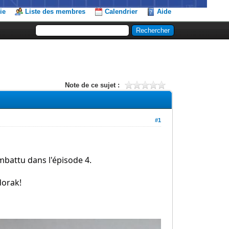
ie
Liste des membres
Calendrier
Aide
Note de ce sujet :
#1
mbattu dans l'épisode 4.
dorak!