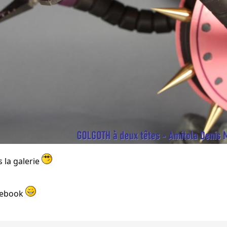
s la galerie
acebook