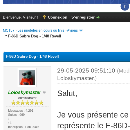
Bienvenue, Visiteur !
Connexion
S’enregistrer
MCT57
›
Les modèles en cours ou finis
›
Avions
F-86D Sabre Dog - 1/48 Revell
(s))
F-86D Sabre Dog - 1/48 Revell
29-05-2025 09:51:10
(Modi
Loloskymaster
.)
Salut,
Loloskymaster
Administrator
Messages : 4,291
Je vous présente ce 
Sujets : 969
:
: 1
représente le F-86D
Inscription : Feb 2009