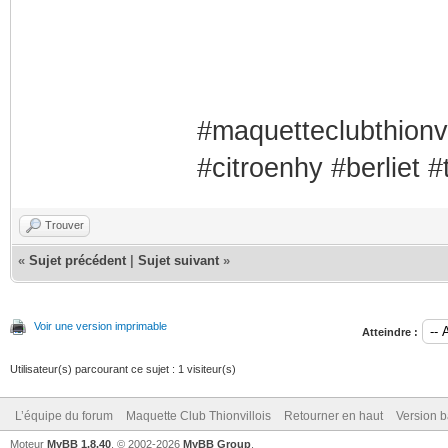
#maquetteclubthionvi
#citroenhy #berliet 
Trouver
«
Sujet précédent
|
Sujet suivant
»
Voir une version imprimable
Atteindre :
Utilisateur(s) parcourant ce sujet : 1 visiteur(s)
L’équipe du forum
Maquette Club Thionvillois
Retourner en haut
Version b
Moteur
MyBB 1.8.40
, © 2002-2026
MyBB Group
.