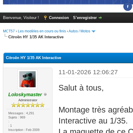
Bienvenue, Visiteur !
Connexion
S’enregistrer
MCT57
›
Les modèles en cours ou finis
›
Autos / Motos
Citroën HY 1/35 AK Interactive
(s))
Citroën HY 1/35 AK Interactive
11-01-2026 12:06:27
Salut à tous,
Loloskymaster
Administrator
Montage très agréab
Messages : 4,291
Sujets : 969
Interactive au 1/35.
:
: 1
La maquette de ce Ci
Inscription : Feb 2009