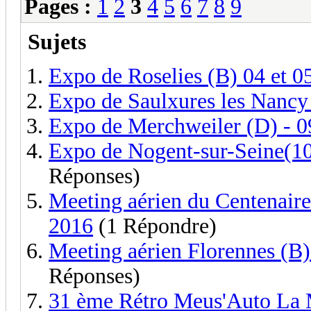
Pages :
1
2
3
4
5
6
7
8
9
Sujets
Expo de Roselies (B) 04 et 
Expo de Saulxures les Nancy
Expo de Merchweiler (D) - 
Expo de Nogent-sur-Seine(10
Réponses)
Meeting aérien du Centenair
2016
(1 Répondre)
Meeting aérien Florennes (B)
Réponses)
31 ème Rétro Meus'Auto La 