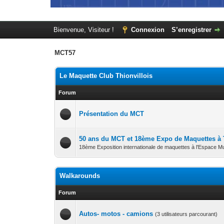
Bienvenue, Visiteur !
Connexion
S’enregistrer
MCT57
Le Maquette Club Thionvillois
Forum
Présentation du MCT
50 ans du MCT et 18ème Expo de Maquettes à Th
18ème Exposition internationale de maquettes à l'Espace Mu
Walkarounds
Forum
Autos- motos - camions
(3 utilisateurs parcourant)