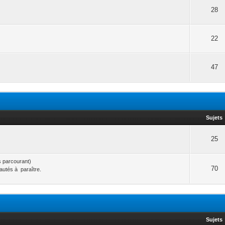
28
22
47
Sujets
25
rs parcourant)
70
eautés à paraître.
Sujets