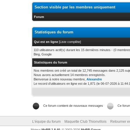
Section visible par les membres uniquement
Forum
Statistiques du forum
Qui est en ligne
[
Liste complète
]
110 utilisateurs actif(s) durant les 15 dernières minutes - (0 membres,
Bing, Google
Statistiques du forum
Nos membres ont créé un total de 12,745 messages dans 2,125 suje
Nous avons actuellement 14 membres enregistrés.
Bienvenue à notre nouveau membre,
Alexandre
Le record d’utilisateurs en ligne est de 1,871 (le 06-07-2026 à 11:44:
Ce forum contient de nouveaux messages
Ce foru
L’équipe du forum
Maquette Club Thionvillois
Retourner e
Moteur
MyBB 1.8.40
, © 2002-2026
MyBB Group
.