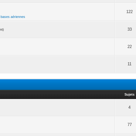
122
 bases aériennes
33
nt)
22
11
Sujets
4
77