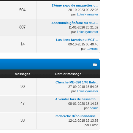
17ème expo de maquettes d...
504
28-10-2023 00:22:25
par
Loloskymaster
Assemblée générale du MCT...
807
11-01-2026 23:21:52
par
Loloskymaster
Les liens favoris du MCT ...
14
09-10-2015 05:40:46
par
Lavrenti
Messages
Dernier message
Cherche MB-326 1/48 Itale...
90
27-09-2018 16:54:25
par
Loloskymaster
A vendre lors de l'assemb...
47
08-01-2020 18:14:18
par
admin
recherche déco irlandaise...
38
12-12-2018 19:13:35
par Lothri