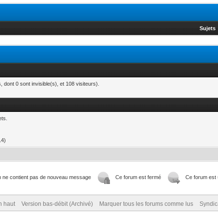
Sujets
 dont 0 sont invisible(s), et 108 visiteurs).
ts.
14)
m ne contient pas de nouveau message
Ce forum est fermé
Ce forum est 
n haut
Version bas-débit (Archivé)
Marquer tous les forums comme lus
Syndic