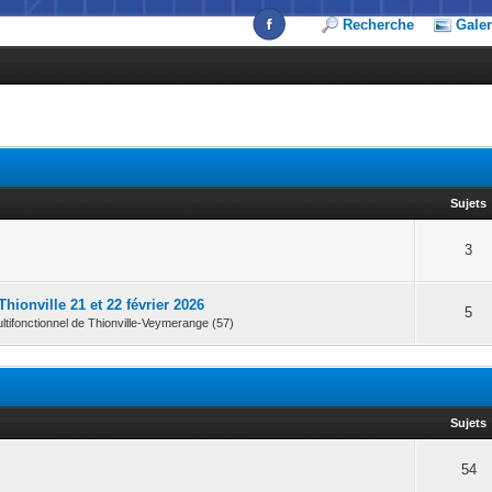
Recherche
Galer
Sujets
3
ionville 21 et 22 février 2026
5
ltifonctionnel de Thionville-Veymerange (57)
Sujets
54