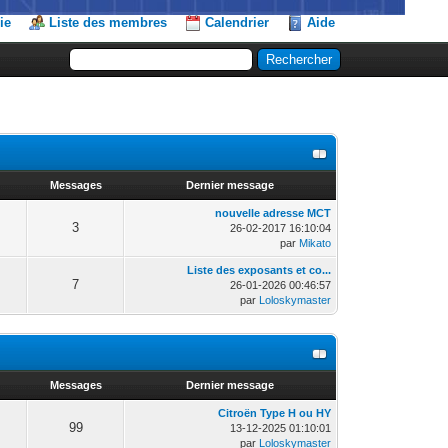
ie
Liste des membres
Calendrier
Aide
Messages
Dernier message
nouvelle adresse MCT
3
26-02-2017 16:10:04
par
Mikato
Liste des exposants et co...
7
26-01-2026 00:46:57
par
Loloskymaster
Messages
Dernier message
Citroën Type H ou HY
99
13-12-2025 01:10:01
par
Loloskymaster