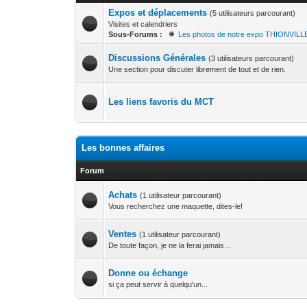
Expos et déplacements
(5 utilisateurs parcourant)
Visites et calendriers
Sous-Forums :
Les photos de notre expo THIONVILL
Discussions Générales
(3 utilisateurs parcourant)
Une section pour discuter librement de tout et de rien.
Les liens favoris du MCT
Les bonnes affaires
Forum
Achats
(1 utilisateur parcourant)
Vous recherchez une maquette, dites-le!
Ventes
(1 utilisateur parcourant)
De toute façon, je ne la ferai jamais...
Donne ou échange
si ça peut servir à quelqu'un...