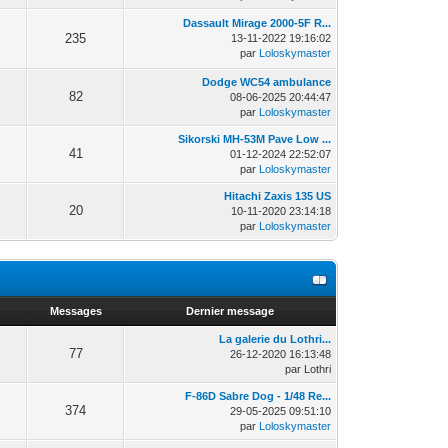
Dassault Mirage 2000-5F R...
235
13-11-2022 19:16:02
par
Loloskymaster
Dodge WC54 ambulance
82
08-06-2025 20:44:47
par
Loloskymaster
Sikorski MH-53M Pave Low ...
41
01-12-2024 22:52:07
par
Loloskymaster
Hitachi Zaxis 135 US
20
10-11-2020 23:14:18
par
Loloskymaster
Messages
Dernier message
La galerie du Lothri...
77
26-12-2020 16:13:48
par Lothri
F-86D Sabre Dog - 1/48 Re...
374
29-05-2025 09:51:10
par
Loloskymaster