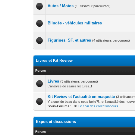
Autos / Motos
(1 utilisateur parcourant)
Blindés - véhicules militaires
Figurines, SF, et autres
(4 utilisateurs parcourant)
Livres et Kit Review
Forum
Livres
(3 utilisateurs parcourant)
L'analyse de saines lectures..!
Kit Review et l'actualité en maquette
(3 utilisateu
Y a quoi de beau dans cette boite?!...et l'actualité des nouv
Sous-Forums :
Le coin des collectionneurs
Expos et discussions
Forum