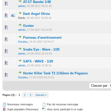
AT-ST Bandai 1/48
0 Votes - 0 sur 5 en moyenne
1
2
3
4
5
admin
,
26-08-2017 00:01:42
Dark Angel Olivia
0 Votes - 0 sur 5 en moyenne
1
2
3
4
5
Denis,
20-08-2017 16:05:10
Gustav
0 Votes - 0 sur 5 en moyenne
1
2
3
4
5
admin
,
17-03-2017 15:12:03
Panneau d'avertissement
0 Votes - 0 sur 5 en moyenne
1
2
3
4
5
Doudou
,
14-01-2017 19:24:27
Snake Eye - Wave - 1/20
0 Votes - 0 sur 5 en moyenne
1
2
3
4
5
admin
,
24-06-2016 15:41:43
SAFS - WAVE - 1/20
0 Votes - 0 sur 5 en moyenne
1
2
3
4
5
admin
,
13-05-2016 11:05:14
Hunter Killer Tank T2 1/32ème de Pegasus
0 Votes - 0 sur 5 en moyenne
1
2
3
4
5
Doudou
,
17-02-2016 20:23:16
Pages (3) :
1
2
3
Suivant »
Nouveaux messages
Pas de nouveau message
Sujet populaire (Nouveau)
Vous avez participé à ce sujet