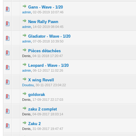
Gans - Wave - 1/20
0 Votes - 0 sur 5 en moyenne
1
2
3
4
5
admin
,
02-05-2019 10:07:46
New Rally Pawn
0 Votes - 0 sur 5 en moyenne
1
2
3
4
5
admin
,
14-02-2019 08:04:45
Gladiator - Wave - 1/20
0 Votes - 0 sur 5 en moyenne
1
2
3
4
5
admin
,
07-05-2018 10:39:50
Pièces détachées
0 Votes - 0 sur 5 en moyenne
1
2
3
4
5
Denis,
04-11-2018 17:20:47
Leopard - Wave - 1/20
0 Votes - 0 sur 5 en moyenne
1
2
3
4
5
admin
,
06-12-2017 11:02:26
X wing Revell
0 Votes - 0 sur 5 en moyenne
1
2
3
4
5
Doudou
,
30-11-2017 23:04:22
goldorak
0 Votes - 0 sur 5 en moyenne
1
2
3
4
5
Denis,
17-09-2017 22:17:03
zaku 2 complet
0 Votes - 0 sur 5 en moyenne
1
2
3
4
5
Denis,
04-09-2017 18:03:14
Zaku 2
0 Votes - 0 sur 5 en moyenne
1
2
3
4
5
Denis,
31-08-2017 19:47:47