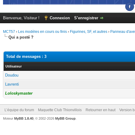
Bienvenue, Visiteur !
Connexion
S’enregistrer
MCT57
›
Les modèles en cours ou finis
›
Figurines, SF, et autres
›
Panneau d'ave
Qui a posté ?
Total de messages : 3
Utilisateur
Doudou
Lavrenti
Loloskymaster
L’équipe du forum
Maquette Club Thionvillois
Retourner en haut
Version b
Moteur
MyBB 1.8.40
, © 2002-2026
MyBB Group
.