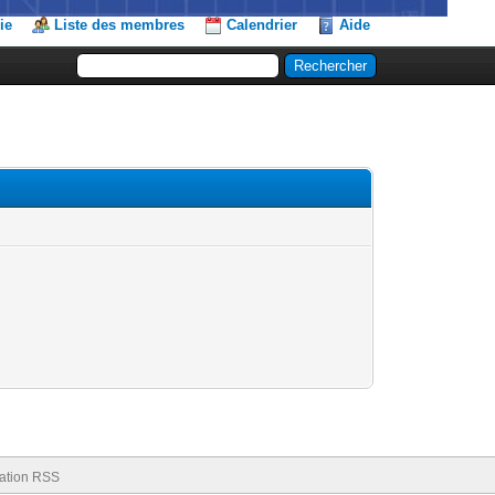
ie
Liste des membres
Calendrier
Aide
ation RSS