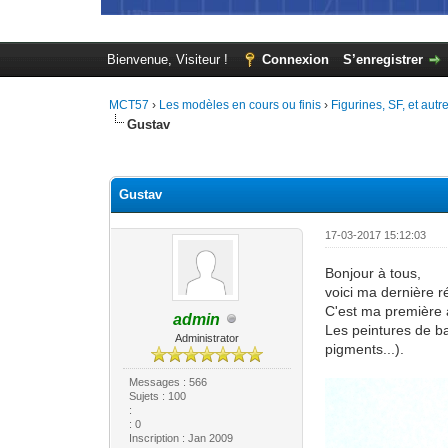
Bienvenue, Visiteur !
Connexion
S’enregistrer
MCT57
›
Les modèles en cours ou finis
›
Figurines, SF, et autr
Gustav
Moyenne : 0 (0 vote(s))
1
2
3
4
5
Gustav
17-03-2017 15:12:03
Bonjour à tous,
voici ma dernière r
C'est ma première a
admin
Les peintures de ba
Administrator
pigments...).
Messages : 566
Sujets : 100
:
: 0
Inscription : Jan 2009