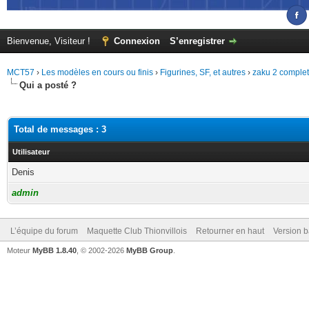
Bienvenue, Visiteur !
Connexion
S’enregistrer
MCT57
›
Les modèles en cours ou finis
›
Figurines, SF, et autres
›
zaku 2 complet
Qui a posté ?
Total de messages : 3
Utilisateur
Denis
admin
L’équipe du forum
Maquette Club Thionvillois
Retourner en haut
Version b
Moteur
MyBB 1.8.40
, © 2002-2026
MyBB Group
.