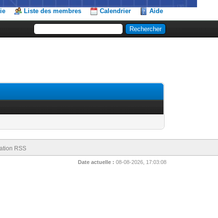
ie
Liste des membres
Calendrier
Aide
ation RSS
Date actuelle :
08-08-2026, 17:03:08