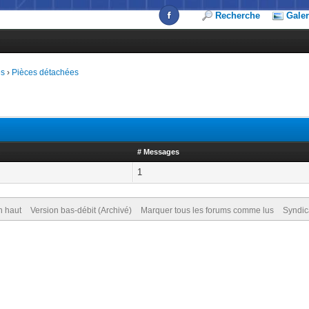
Recherche
Galer
es
›
Pièces détachées
# Messages
1
n haut
Version bas-débit (Archivé)
Marquer tous les forums comme lus
Syndic