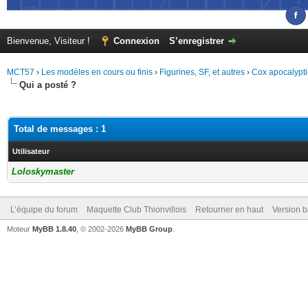
Bienvenue, Visiteur !
Connexion
S’enregistrer
MCT57
›
Les modèles en cours ou finis
›
Figurines, SF, et autres
›
Cox apocalypti
Qui a posté ?
Total de messages : 1
Utilisateur
Loloskymaster
L’équipe du forum
Maquette Club Thionvillois
Retourner en haut
Version b
Moteur
MyBB 1.8.40
, © 2002-2026
MyBB Group
.