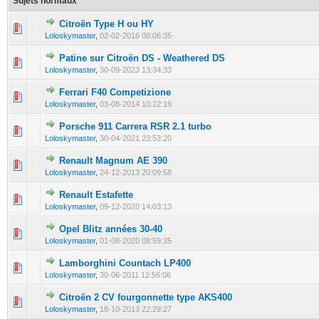
Sujets normaux
Citroën Type H ou HY
0 Votes - 0 sur 5 en moyenne
1
2
3
4
5
Loloskymaster
,
02-02-2016 08:06:35
Patine sur Citroën DS - Weathered DS
0 Votes - 0 sur 5 en moyenne
1
2
3
4
5
Loloskymaster
,
30-09-2023 13:34:33
Ferrari F40 Competizione
0 Votes - 0 sur 5 en moyenne
1
2
3
4
5
Loloskymaster
,
03-08-2014 10:22:19
Porsche 911 Carrera RSR 2.1 turbo
0 Votes - 0 sur 5 en moyenne
1
2
3
4
5
Loloskymaster
,
30-04-2021 23:53:20
Renault Magnum AE 390
0 Votes - 0 sur 5 en moyenne
1
2
3
4
5
Loloskymaster
,
24-12-2013 20:09:58
Renault Estafette
0 Votes - 0 sur 5 en moyenne
1
2
3
4
5
Loloskymaster
,
09-12-2020 14:03:13
Opel Blitz années 30-40
0 Votes - 0 sur 5 en moyenne
1
2
3
4
5
Loloskymaster
,
01-08-2020 08:59:35
Lamborghini Countach LP400
0 Votes - 0 sur 5 en moyenne
1
2
3
4
5
Loloskymaster
,
30-06-2011 12:56:06
Citroën 2 CV fourgonnette type AKS400
0 Votes - 0 sur 5 en moyenne
1
2
3
4
5
Loloskymaster
,
18-10-2013 22:29:27