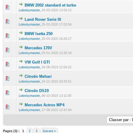
BMW 2002 standard et turbo
0 Votes - 0 sur 5 en moyenne
1
2
3
4
5
Loloskymaster
,
26-03-2020 13:59:12
Land Rover Serie III
0 Votes - 0 sur 5 en moyenne
1
2
3
4
5
Loloskymaster
,
25-03-2020 17:03:56
BMW Isetta 250
0 Votes - 0 sur 5 en moyenne
1
2
3
4
5
Loloskymaster
,
25-03-2020 16:26:17
Mercedes 170V
0 Votes - 0 sur 5 en moyenne
1
2
3
4
5
Loloskymaster
,
03-01-2020 13:30:18
VW Golf I GTI
0 Votes - 0 sur 5 en moyenne
1
2
3
4
5
Loloskymaster
,
26-08-2019 12:59:22
Citroën Mehari
0 Votes - 0 sur 5 en moyenne
1
2
3
4
5
Loloskymaster
,
24-12-2015 20:42:51
Citroën DS19
0 Votes - 0 sur 5 en moyenne
1
2
3
4
5
Loloskymaster
,
06-10-2015 13:11:58
Mercedes Actros MP4
0 Votes - 0 sur 5 en moyenne
1
2
3
4
5
Loloskymaster
,
27-08-2015 12:47:04
Pages (3) :
1
2
3
Suivant »