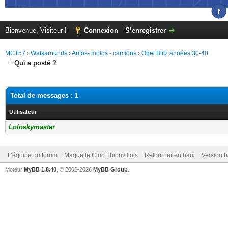
Bienvenue, Visiteur !
Connexion
S’enregistrer
MCT57
›
Walkarounds
›
Autos- motos - camions
›
Opel Blitz années 30-40
Qui a posté ?
Total de messages : 1
Utilisateur
Loloskymaster
L’équipe du forum
Maquette Club Thionvillois
Retourner en haut
Version b
Moteur
MyBB 1.8.40
, © 2002-2026
MyBB Group
.