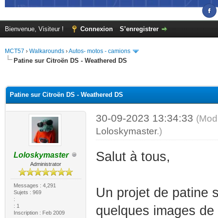
Bienvenue, Visiteur !
Connexion
S’enregistrer
MCT57
›
Walkarounds
›
Autos- motos - camions
Patine sur Citroën DS - Weathered DS
(s))
Patine sur Citroën DS - Weathered DS
30-09-2023 13:34:33
(Modi
Loloskymaster
.)
Salut à tous,
Loloskymaster
Administrator
Messages : 4,291
Un projet de patine 
Sujets : 969
:
: 1
quelques images de 
Inscription : Feb 2009