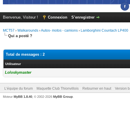
Bienvenue, Visiteur !
Connexion
S’enregistrer
MCT57
›
Walkarounds
›
Autos- motos - camions
›
Lamborghini Countach LP400
Qui a posté ?
Total de messages : 2
Utilisateur
Loloskymaster
L’équipe du forum
Maquette Club Thionvillois
Retourner en haut
Version b
Moteur
MyBB 1.8.40
, © 2002-2026
MyBB Group
.