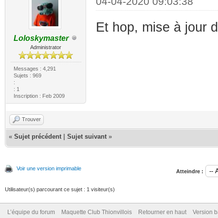
04-04-2020 09:03:38
Et hop, mise à jour d
Loloskymaster
Administrator
Messages : 4,291
Sujets : 969
:
: 1
Inscription : Feb 2009
Trouver
«
Sujet précédent
|
Sujet suivant
»
Voir une version imprimable
Atteindre :
Utilisateur(s) parcourant ce sujet : 1 visiteur(s)
L’équipe du forum
Maquette Club Thionvillois
Retourner en haut
Version b