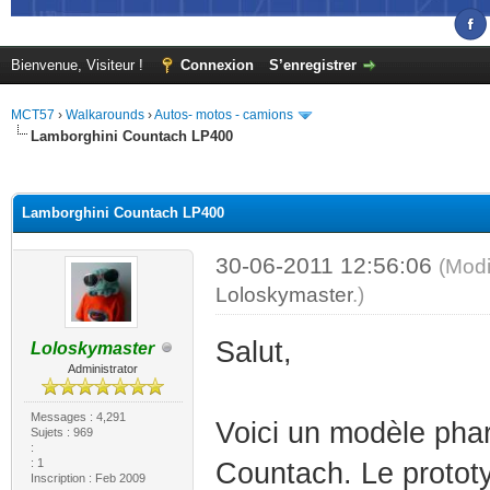
Bienvenue, Visiteur !
Connexion
S’enregistrer
MCT57
›
Walkarounds
›
Autos- motos - camions
Lamborghini Countach LP400
(s))
Lamborghini Countach LP400
30-06-2011 12:56:06
(Modi
Loloskymaster
.)
Salut,
Loloskymaster
Administrator
Messages : 4,291
Voici un modèle pha
Sujets : 969
:
: 1
Countach. Le protot
Inscription : Feb 2009